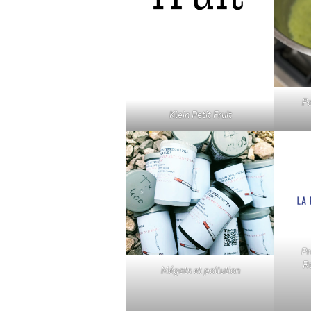
Po
Klein Petit Fruit
Pr
R
Mégots et pollution