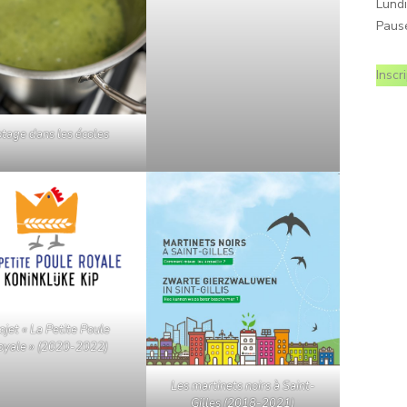
Lundi
Paus
Inscr
tage dans les écoles
ojet « La Petite Poule
oyale » (2020-2022)
Les martinets noirs à Saint-
Gilles (2018-2021)