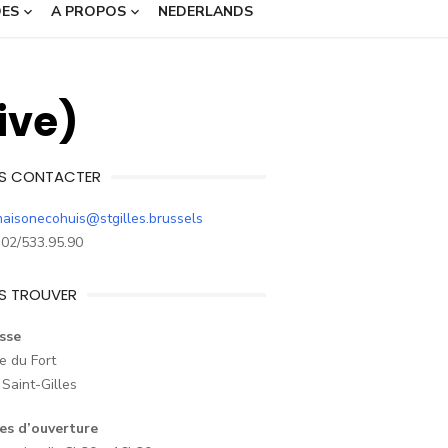
DES
A PROPOS
NEDERLANDS
ive)
S CONTACTER
aisonecohuis@stgilles.brussels
02/533.95.90
S TROUVER
sse
e du Fort
Saint-Gilles
es d’ouverture