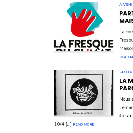
A VENI
PART
MAI
La com
Fresqu
Maison
READ 
CLÔTU
LA 
PAR
Nous av
Lemarc
illust
10/4 […]
READ MORE