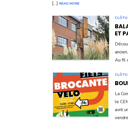
[…]
READ MORE
CLÔTU
BALA
ET P
Découv
ancien,
Au fil
CLÔTU
BOUR
La Com
le CEM
avril 
vendre