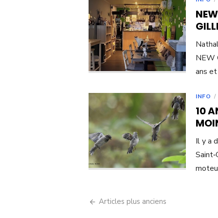
NEW 
GILL
Nathal
NEW C
ans et
INFO
10 A
MOI
Il y a
Saint‑G
moteur
Navigation
Articles plus anciens