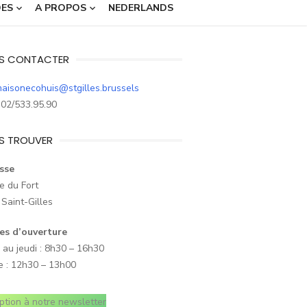
DES
A PROPOS
NEDERLANDS
S CONTACTER
aisonecohuis@stgilles.brussels
02/533.95.90
S TROUVER
sse
e du Fort
Saint-Gilles
es d’ouverture
 au jeudi : 8h30 – 16h30
e : 12h30 – 13h00
iption à notre newsletter