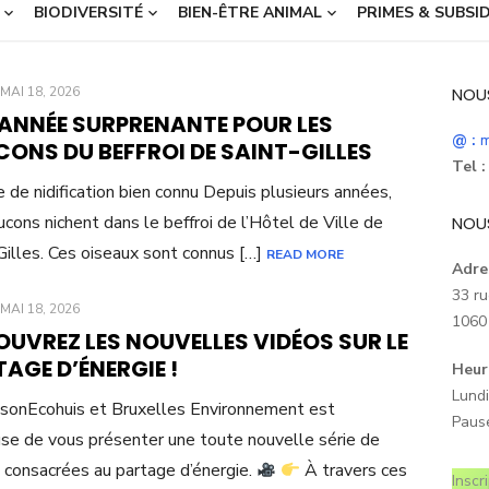
BIODIVERSITÉ
BIEN-ÊTRE ANIMAL
PRIMES & SUBSI
POSTED
MAI 18, 2026
NOU
ON
 ANNÉE SURPRENANTE POUR LES
@ :
m
ONS DU BEFFROI DE SAINT-GILLES
Tel :
e de nidification bien connu Depuis plusieurs années,
ucons nichent dans le beffroi de l’Hôtel de Ville de
NOU
Gilles. Ces oiseaux sont connus […]
READ MORE
Adre
33 ru
POSTED
MAI 18, 2026
1060 
ON
UVREZ LES NOUVELLES VIDÉOS SUR LE
AGE D’ÉNERGIE !
Heur
Lundi
sonEcohuis et Bruxelles Environnement est
Paus
se de vous présenter une toute nouvelle série de
 consacrées au partage d’énergie.
À travers ces
Inscr