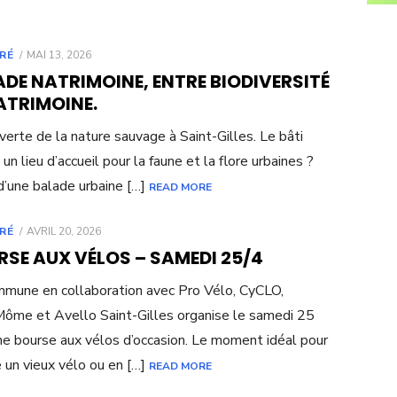
POSTED
RÉ
MAI 13, 2026
ON
DE NATRIMOINE, ENTRE BIODIVERSITÉ
ATRIMOINE.
erte de la nature sauvage à Saint-Gilles. Le bâti
 un lieu d’accueil pour la faune et la flore urbaines ?
 d’une balade urbaine […]
READ MORE
POSTED
RÉ
AVRIL 20, 2026
ON
SE AUX VÉLOS – SAMEDI 25/4
mune en collaboration avec Pro Vélo, CyCLO,
ôme et Avello Saint-Gilles organise le samedi 25
une bourse aux vélos d’occasion. Le moment idéal pour
 un vieux vélo ou en […]
READ MORE