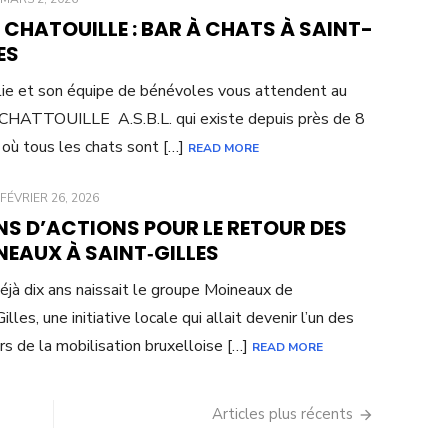
ON
CHATOUILLE : BAR À CHATS À SAINT-
ES
ie et son équipe de bénévoles vous attendent au
HATTOUILLE A.S.B.L. qui existe depuis près de 8
 où tous les chats sont […]
READ MORE
POSTED
FÉVRIER 26, 2026
ON
NS D’ACTIONS POUR LE RETOUR DES
NEAUX À SAINT‑GILLES
 déjà dix ans naissait le groupe Moineaux de
illes, une initiative locale qui allait devenir l’un des
s de la mobilisation bruxelloise […]
READ MORE
Articles plus récents