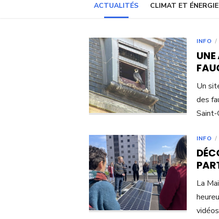
ACTUALITÉS
CLIMAT ET ÉNERGIE
INFO
UNE
FAUC
Un sit
des fa
Saint-
INFO
DÉCO
PART
La Mai
heureu
vidéos