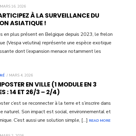
POSTED
MARS 16, 2026
ON
RTICIPEZ À LA SURVEILLANCE DU
ON ASIATIQUE !
s en plus présent en Belgique depuis 2023, le frelon
que (Vespa velutina) représente une espèce exotique
ssante dont l’expansion menace notamment les
POSTED
RÉ
MARS 4, 2026
ON
OSTER EN VILLE (1 MODULE EN 3
S : 14 ET 26/3 – 2/4)
ter c’est se reconnecter à la terre et s’inscrire dans
le naturel. Son impact est social, environnemental et
ique. C’est aussi une solution simple, […]
READ MORE
POSTED
MARS 2, 2026