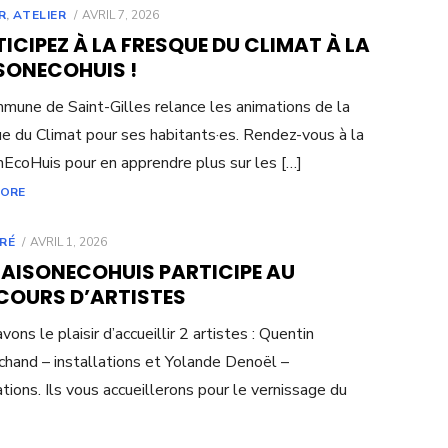
POSTED
R
,
ATELIER
AVRIL 7, 2026
ON
ICIPEZ À LA FRESQUE DU CLIMAT À LA
SONECOHUIS !
mune de Saint-Gilles relance les animations de la
e du Climat pour ses habitants·es. Rendez-vous à la
EcoHuis pour en apprendre plus sur les […]
MORE
POSTED
RÉ
AVRIL 1, 2026
ON
MAISONECOHUIS PARTICIPE AU
COURS D’ARTISTES
ons le plaisir d’accueillir 2 artistes : Quentin
hand – installations et Yolande Denoël –
rations. Ils vous accueillerons pour le vernissage du