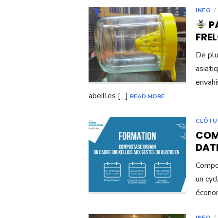
INFO
PA
FREL
De plu
asiati
envahi
abeilles […]
READ MORE
CLÔTU
COMP
DATE
Compos
un cyc
économ
INFO