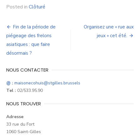
Posted in
Clôturé
Navigation
Fin de la période de
Organisez une « rue aux
de
piégeage des frelons
jeux » cet été.
asiatiques : que faire
l’article
désormais ?
NOUS CONTACTER
@ :
maisonecohuis@stgilles.brussels
Tel :
02/533.95.90
NOUS TROUVER
Adresse
33 rue du Fort
1060 Saint-Gilles