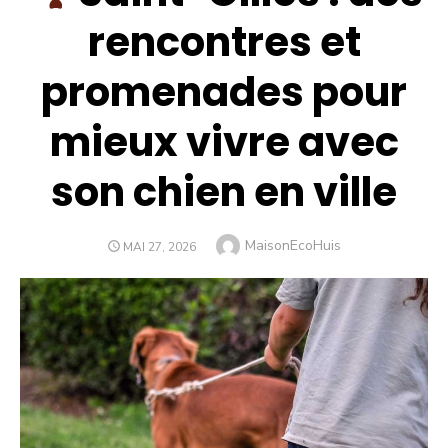
rencontres et
promenades pour
mieux vivre avec
son chien en ville
Author
MaisonEcoHuis
POSTED
MAI 27, 2026
ON