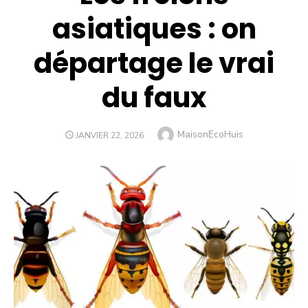
asiatiques : on
départage le vrai
du faux
Author
MaisonEcoHuis
POSTED
JANVIER 22, 2026
ON