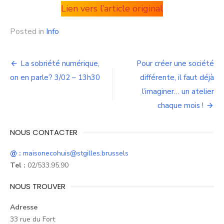
Lien vers l’article original
Posted in
Info
Navigation
La sobriété numérique,
Pour créer une société
de
on en parle? 3/02 – 13h30
différente, il faut déjà
l’imaginer… un atelier
l’article
chaque mois !
NOUS CONTACTER
@ :
maisonecohuis@stgilles.brussels
Tel :
02/533.95.90
NOUS TROUVER
Adresse
33 rue du Fort