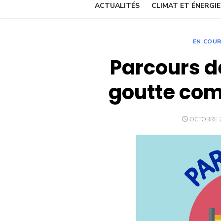
ACTUALITÉS
CLIMAT ET ÉNERGIE
EN COU
Parcours d
goutte comp
POSTED
OCTOBRE 2
ON