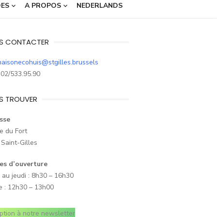
DES
A PROPOS
NEDERLANDS
S CONTACTER
aisonecohuis@stgilles.brussels
02/533.95.90
S TROUVER
sse
e du Fort
Saint-Gilles
es d’ouverture
 au jeudi : 8h30 – 16h30
e : 12h30 – 13h00
iption à notre newsletter