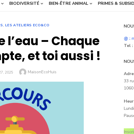
BIODIVERSITÉ
BIEN-ÊTRE ANIMAL
PRIMES & SUBSI
RS
,
LES ATELIERS ECO&CO
NOU
e l’eau – Chaque
@ :
m
Tel :
te, et toi aussi !
NOU
Author
MaisonEcoHuis
7, 2025
Adre
33 ru
1060 
Heur
Lundi
Paus
Inscr