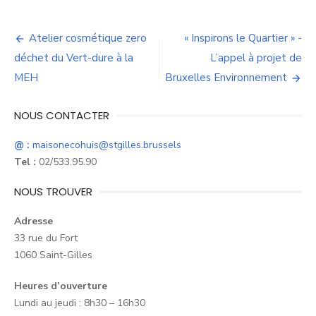
Navigation
Atelier cosmétique zero
« Inspirons le Quartier » -
de
déchet du Vert-dure à la
L’appel à projet de
MEH
Bruxelles Environnement
l’article
NOUS CONTACTER
@ :
maisonecohuis@stgilles.brussels
Tel :
02/533.95.90
NOUS TROUVER
Adresse
33 rue du Fort
1060 Saint-Gilles
Heures d’ouverture
Lundi au jeudi : 8h30 – 16h30