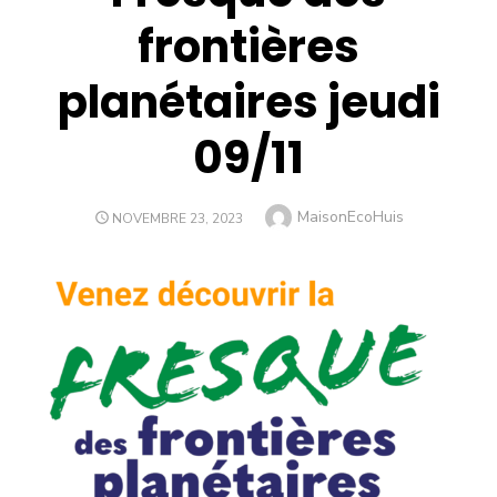
frontières
planétaires jeudi
09/11
Author
MaisonEcoHuis
POSTED
NOVEMBRE 23, 2023
ON