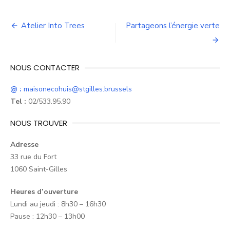
Navigation
Atelier Into Trees
Partageons l’énergie verte
de
l’article
NOUS CONTACTER
@ :
maisonecohuis@stgilles.brussels
Tel :
02/533.95.90
NOUS TROUVER
Adresse
33 rue du Fort
1060 Saint-Gilles
Heures d’ouverture
Lundi au jeudi : 8h30 – 16h30
Pause : 12h30 – 13h00