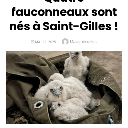
fauconneaux sont
nés à Saint-Gilles !
Author
MaisonEcoHuis
POSTED
MAI 12, 2025
ON