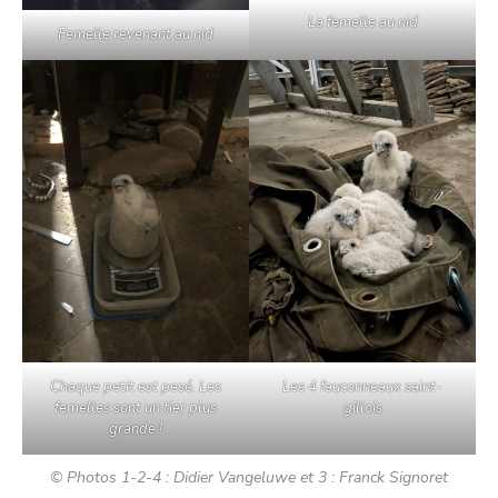
La femelle au nid
Femelle revenant au nid
Chaque petit est pesé. Les
Les 4 fauconneaux saint-
femelles sont un tier plus
gillois
grande !
© Photos 1-2-4 : Didier Vangeluwe et 3 : Franck Signoret