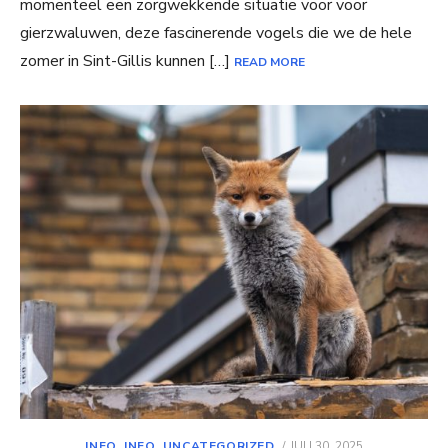
momenteel een zorgwekkende situatie voor voor
gierzwaluwen, deze fascinerende vogels die we de hele
zomer in Sint-Gillis kunnen […]
READ MORE
POSTED
INFO
,
INFO
,
UNCATEGORIZED
JULI 30, 2025