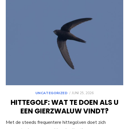
POSTED
UNCATEGORIZED
JUNI 25, 2026
ON
HITTEGOLF: WAT TE DOEN ALS U
EEN GIERZWALUW VINDT?
Met de steeds frequentere hittegolven doet zich