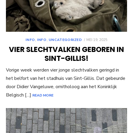
POSTED
INFO
,
INFO
,
UNCATEGORIZED
MEI 19, 2025
ON
VIER SLECHTVALKEN GEBOREN IN
SINT-GILLIS!
Vorige week werden vier jonge slechtvalken geringd in
het belfort van het stadhuis van Sint-Gillis. Dat gebeurde
door Didier Vangeluwe, ornitholoog aan het Koninklijk
Belgisch […]
READ MORE