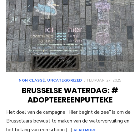
POSTED
NON CLASSÉ
,
UNCATEGORIZED
FEBRUARI 27, 2025
ON
BRUSSELSE WATERDAG: #
ADOPTEEREENPUTTEKE
Het doel van de campagne “Hier begint de zee” is om de
Brusselaars bewust te maken van de watervervuiling en
het belang van een schoon […]
READ MORE