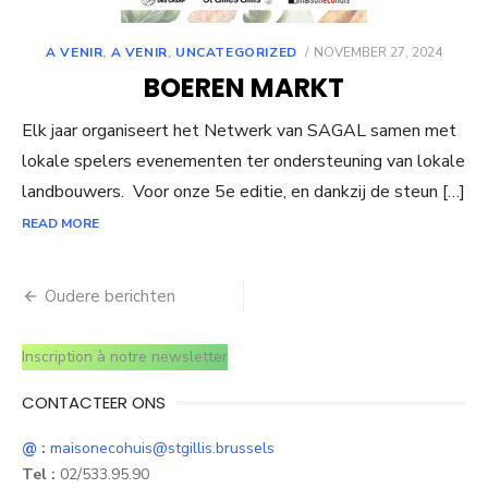
POSTED
A VENIR
,
A VENIR
,
UNCATEGORIZED
NOVEMBER 27, 2024
ON
BOEREN MARKT
Elk jaar organiseert het Netwerk van SAGAL samen met
lokale spelers evenementen ter ondersteuning van lokale
landbouwers. Voor onze 5e editie, en dankzij de steun […]
READ MORE
Berichtnavigatie
Oudere berichten
Inscription à notre newsletter
CONTACTEER ONS
@ :
maisonecohuis@stgillis.brussels
Tel :
02/533.95.90