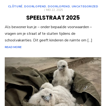
CLÔTURÉ
,
DOORLOPEND
,
DOORLOPEND
,
UNCATEGORIZED
POSTED
MEI 22, 2025
ON
SPEELSTRAAT 2025
Als bewoner kun je – onder bepaalde voorwaarden –
vragen om je straat af te sluiten tijdens de
schoolvakanties. Dit geeft kinderen de ruimte om […]
READ MORE