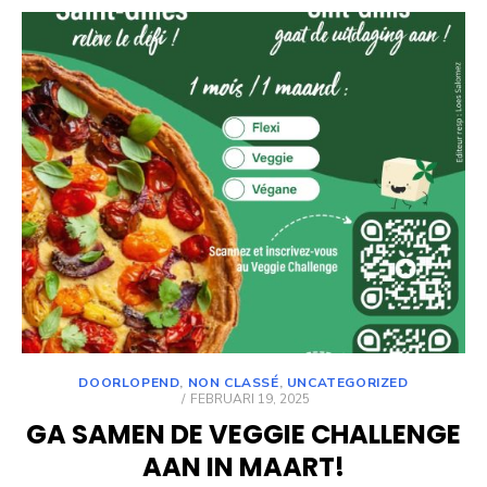
DOORLOPEND
,
NON CLASSÉ
,
UNCATEGORIZED
POSTED
FEBRUARI 19, 2025
ON
GA SAMEN DE VEGGIE CHALLENGE
AAN IN MAART!