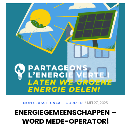
POSTED
NON CLASSÉ
,
UNCATEGORIZED
MEI 27, 2025
ON
ENERGIEGEMEENSCHAPPEN –
WORD MEDE-OPERATOR!