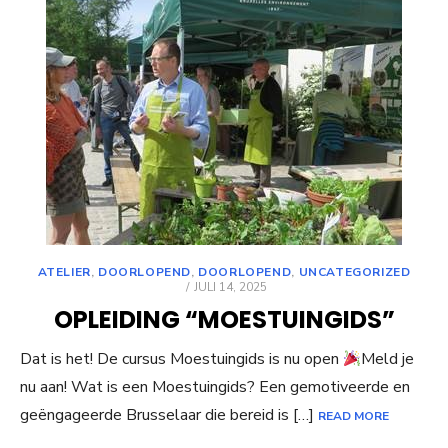
ATELIER
,
DOORLOPEND
,
DOORLOPEND
,
UNCATEGORIZED
POSTED
JULI 14, 2025
ON
OPLEIDING “MOESTUINGIDS”
Dat is het! De cursus Moestuingids is nu open
Meld je
nu aan! Wat is een Moestuingids? Een gemotiveerde en
geëngageerde Brusselaar die bereid is […]
READ MORE