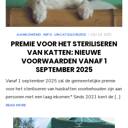
POSTED
AANKOMEND
,
INFO
,
UNCATEGORIZED
JULI 24, 2025
ON
PREMIE VOOR HET STERILISEREN
VAN KATTEN: NIEUWE
VOORWAARDEN VANAF 1
SEPTEMBER 2025
Vanaf 1 september 2025 zal de gemeentelijke premie
voor het steriliseren van huiskatten voorbehouden zijn aan
personen met een laag inkomen.* Sinds 2021 kent de […]
READ MORE