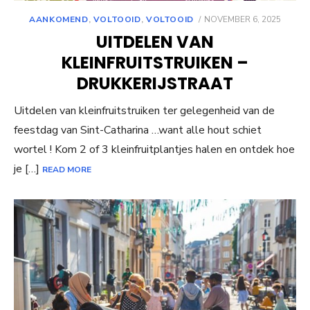
POSTED
AANKOMEND
,
VOLTOOID
,
VOLTOOID
NOVEMBER 6, 2025
ON
UITDELEN VAN
KLEINFRUITSTRUIKEN –
DRUKKERIJSTRAAT
Uitdelen van kleinfruitstruiken ter gelegenheid van de
feestdag van Sint-Catharina …want alle hout schiet
wortel ! Kom 2 of 3 kleinfruitplantjes halen en ontdek hoe
je […]
READ MORE