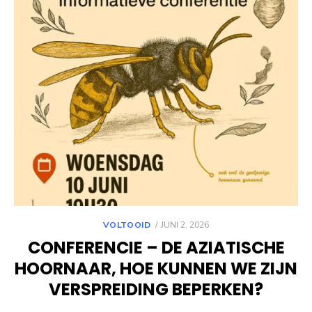
POSTED
VOLTOOID
JUNI 2, 2026
ON
CONFERENCIE – DE AZIATISCHE
HOORNAAR, HOE KUNNEN WE ZIJN
VERSPREIDING BEPERKEN?