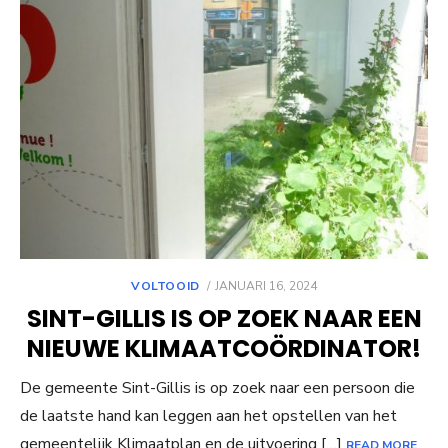
POSTED
VOLTOOID
JANUARI 16, 2024
ON
SINT-GILLIS IS OP ZOEK NAAR EEN
NIEUWE KLIMAATCOÖRDINATOR!
De gemeente Sint-Gillis is op zoek naar een persoon die
de laatste hand kan leggen aan het opstellen van het
gemeentelijk Klimaatplan en de uitvoering […]
READ MORE