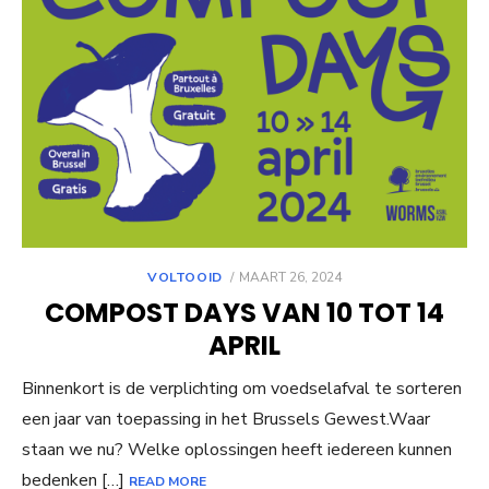
POSTED
VOLTOOID
MAART 26, 2024
ON
COMPOST DAYS VAN 10 TOT 14
APRIL
Binnenkort is de verplichting om voedselafval te sorteren
een jaar van toepassing in het Brussels Gewest.Waar
staan we nu? Welke oplossingen heeft iedereen kunnen
bedenken […]
READ MORE