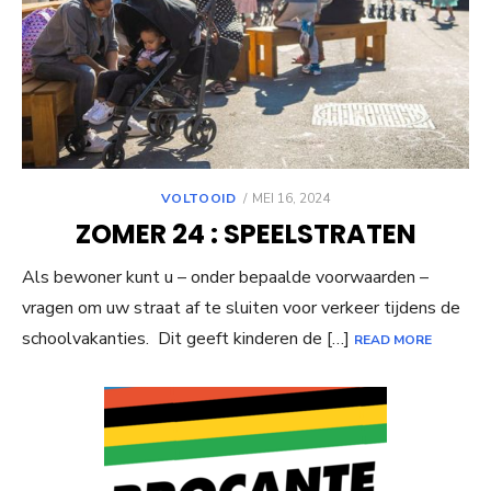
POSTED
VOLTOOID
MEI 16, 2024
ON
ZOMER 24 : SPEELSTRATEN
Als bewoner kunt u – onder bepaalde voorwaarden –
vragen om uw straat af te sluiten voor verkeer tijdens de
schoolvakanties. Dit geeft kinderen de […]
READ MORE