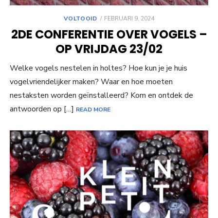
POSTED
VOLTOOID
FEBRUARI 9, 2024
ON
2DE CONFERENTIE OVER VOGELS –
OP VRIJDAG 23/02
Welke vogels nestelen in holtes? Hoe kun je je huis
vogelvriendelijker maken? Waar en hoe moeten
nestaksten worden geïnstalleerd? Kom en ontdek de
antwoorden op […]
READ MORE