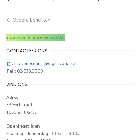
Berichtnavigatie
Oudere berichten
Inscription à notre newsletter
CONTACTEER ONS
@ :
maisonecohuis@stgillis.brussels
Tel :
02/533.95.90
VIND ONS
Adres
33 Fortstraat
1060 Sint-Gillis
Openingstijden
Maandag-donderdag: 8.30u – 16.30u