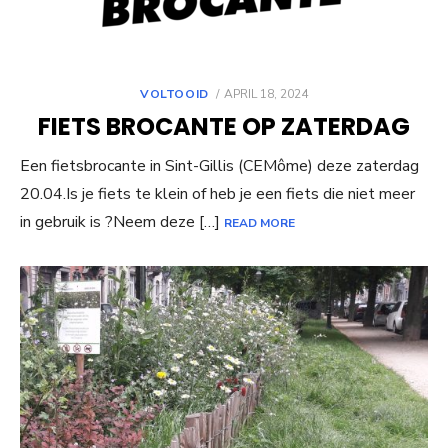
POSTED
VOLTOOID
APRIL 18, 2024
ON
FIETS BROCANTE OP ZATERDAG
Een fietsbrocante in Sint-Gillis (CEMôme) deze zaterdag
20.04.Is je fiets te klein of heb je een fiets die niet meer
in gebruik is ?Neem deze […]
READ MORE