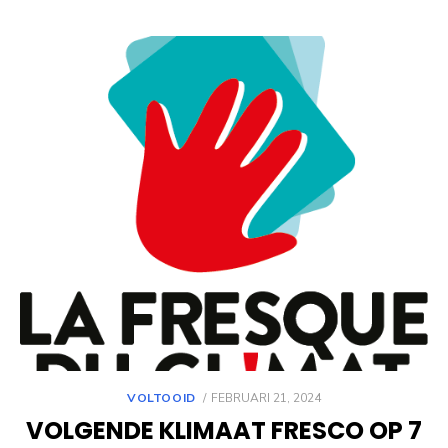
POSTED
VOLTOOID
FEBRUARI 21, 2024
ON
VOLGENDE KLIMAAT FRESCO OP 7