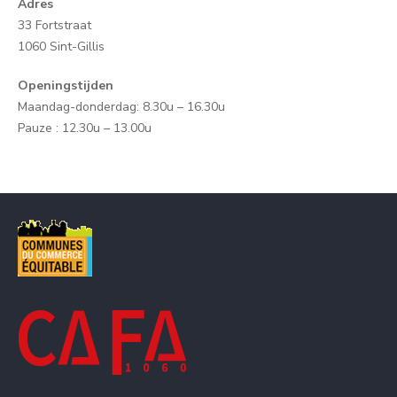
Adres
33 Fortstraat
1060 Sint-Gillis
Openingstijden
Maandag-donderdag: 8.30u – 16.30u
Pauze : 12.30u – 13.00u